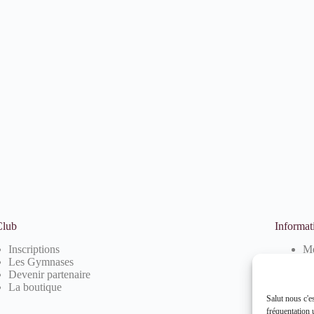
Club
Informat
Inscriptions
Me
Les Gymnases
Po
Devenir partenaire
Po
La boutique
Salut nous c'e
fréquentation u