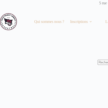
Passer
5 rue
au
contenu
Qui sommes nous ?
Inscriptions
L
Aucun
résulta