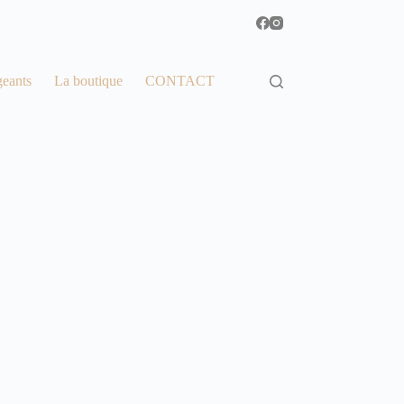
geants
La boutique
CONTACT