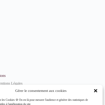
ions
ntions Légales
litique de confidentialité
Gérer le consentement aux cookies
litique de cookies (UE)
st les Cookies 🍪 On est là pour mesurer l'audience et générer des statistiques de
tiles à l'amélioration du site.