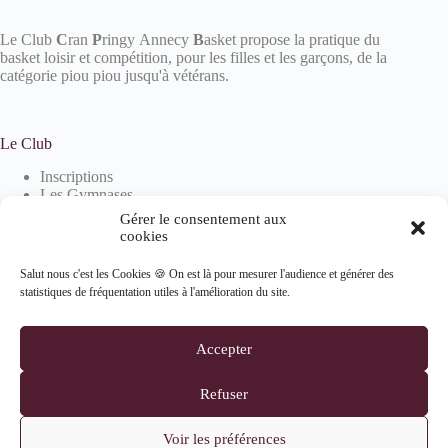
Le Club
C
ran
P
ringy Annecy
B
asket propose la pratique du
basket loisir et compétition, pour les filles et les garçons, de la
catégorie piou piou jusqu'à vétérans.
Le Club
Inscriptions
Les Gymnases
Devenir partenaire
Gérer le consentement aux
La boutique
cookies
Salut nous c'est les Cookies 🍪 On est là pour mesurer l'audience et générer des
statistiques de fréquentation utiles à l'amélioration du site.
Informations
Mentions Légales
Accepter
Politique de confidentialité
Politique de cookies (UE)
Refuser
Suivez-nous
Voir les préférences