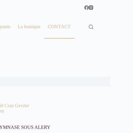
geants
La boutique
CONTACT
60 Cran Gevrier
om
YMNASE SOUS ALERY