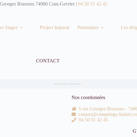
 Georges Brassens 74960 Cran-Gevrier |
04 50 51 42 45
es Stages
Project Impacte
Partenaires
Les diri
CONTACT
Attention !! Pour obtenir des informations sur une inscription merci d'utiliser ce
formulaire
Nos coordonnées
5 rue Georges Brassens - 749
contact@cranpringy-basket.c
04 50 51 42 45
G