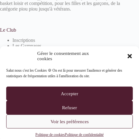
basket loisir et compétition, pour les filles et les garçons, de la
catégorie piou piou jusqu'à vétérans.
Le Club
Inscriptions
Les Gymnases
Devenir partenaire
Gérer le consentement aux
La boutique
cookies
Salut nous c'est les Cookies 🍪 On est là pour mesurer l'audience et générer des
statistiques de fréquentation utiles à l'amélioration du site.
Informations
Mentions Légales
Accepter
Politique de confidentialité
Politique de cookies (UE)
Refuser
Suivez-nous
Voir les préférences
Copyright © 2026 - Cran Pringy Annecy Basket tous droits
Politique de cookies
Politique de confidentialité
réservés | Réalisé par
Charlotte Guy