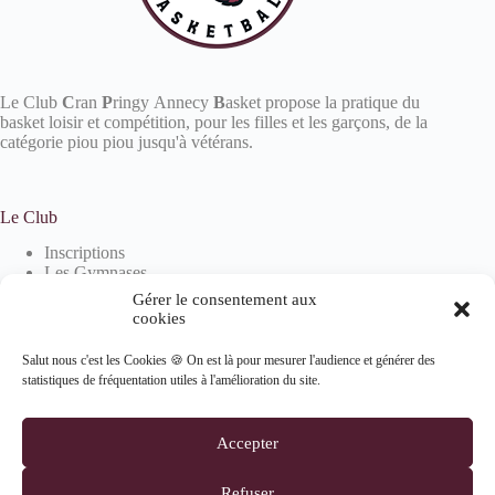
Le Club
C
ran
P
ringy Annecy
B
asket propose la pratique du
basket loisir et compétition, pour les filles et les garçons, de la
catégorie piou piou jusqu'à vétérans.
Le Club
Inscriptions
Les Gymnases
Devenir partenaire
Gérer le consentement aux
La boutique
cookies
Salut nous c'est les Cookies 🍪 On est là pour mesurer l'audience et générer des
statistiques de fréquentation utiles à l'amélioration du site.
Informations
Mentions Légales
Accepter
Politique de confidentialité
Politique de cookies (UE)
Refuser