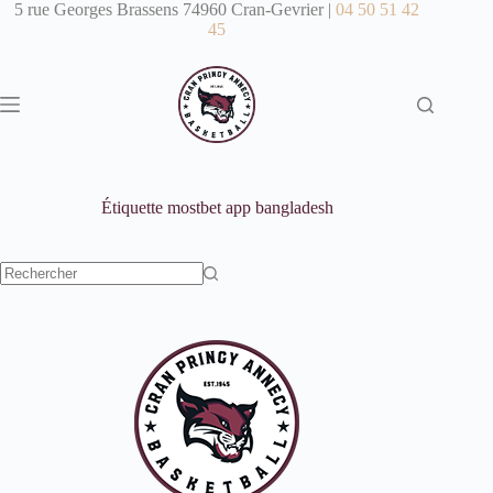
Passer
5 rue Georges Brassens 74960 Cran-Gevrier |
04 50 51 42
au
45
contenu
Étiquette
mostbet app bangladesh
Aucun
résultat