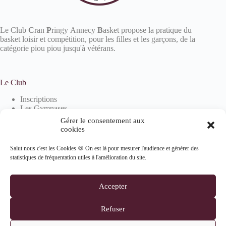
Le Club
C
ran
P
ringy Annecy
B
asket propose la pratique du
basket loisir et compétition, pour les filles et les garçons, de la
catégorie piou piou jusqu'à vétérans.
Le Club
Inscriptions
Les Gymnases
Devenir partenaire
Gérer le consentement aux
La boutique
cookies
Salut nous c'est les Cookies 🍪 On est là pour mesurer l'audience et générer des
statistiques de fréquentation utiles à l'amélioration du site.
Informations
Mentions Légales
Accepter
Politique de confidentialité
Politique de cookies (UE)
Refuser
Suivez-nous