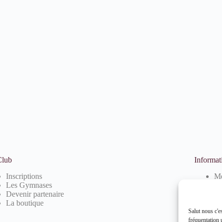
Club
Informat
Inscriptions
Me
Les Gymnases
Po
Devenir partenaire
Po
La boutique
Salut nous c'e
fréquentation u