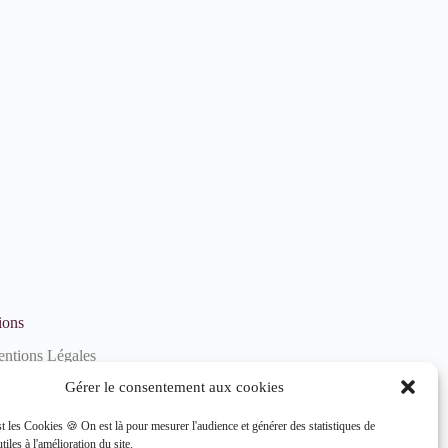
ions
ntions Légales
litique de confidentialité
Gérer le consentement aux cookies
litique de cookies (UE)
st les Cookies 🍪 On est là pour mesurer l'audience et générer des statistiques de
tiles à l'amélioration du site.