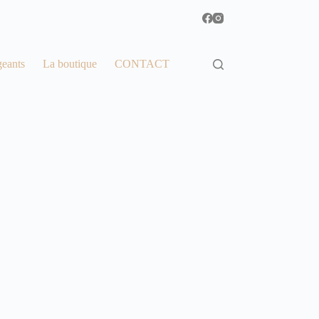
geants
La boutique
CONTACT