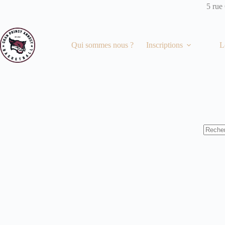
Passer
5 rue
au
contenu
Qui sommes nous ?
Inscriptions
L
Aucun
résulta