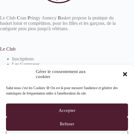
Le Club
C
ran
P
ringy Annecy
B
asket propose la pratique du
basket loisir et compétition, pour les filles et les garçons, de la
catégorie piou piou jusqu'à vétérans.
Le Club
Inscriptions
Les Gymnases
Devenir partenaire
Gérer le consentement aux
La boutique
cookies
Salut nous c'est les Cookies 🍪 On est là pour mesurer l'audience et générer des
statistiques de fréquentation utiles à l'amélioration du site.
Informations
Mentions Légales
Accepter
Politique de confidentialité
Politique de cookies (UE)
Refuser
Suivez-nous