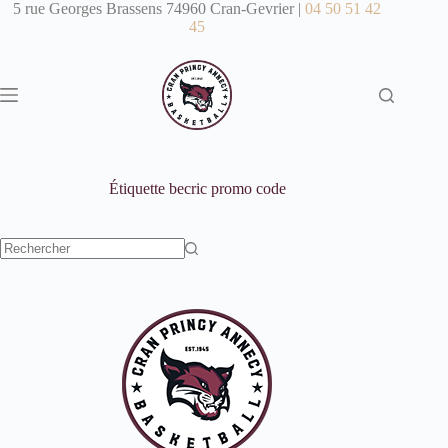
Passer
5 rue Georges Brassens 74960 Cran-Gevrier |
04 50 51 42
au
45
contenu
Étiquette
becric promo code
Aucun
résultat