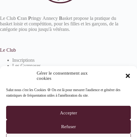
Le Club
C
ran
P
ringy Annecy
B
asket propose la pratique du
basket loisir et compétition, pour les filles et les garçons, de la
catégorie piou piou jusqu'à vétérans.
Le Club
Inscriptions
Les Gymnases
Devenir partenaire
Gérer le consentement aux
La boutique
cookies
Salut nous c'est les Cookies 🍪 On est là pour mesurer l'audience et générer des
statistiques de fréquentation utiles à l'amélioration du site.
Informations
Mentions Légales
Accepter
Politique de confidentialité
Politique de cookies (UE)
Refuser
Suivez-nous