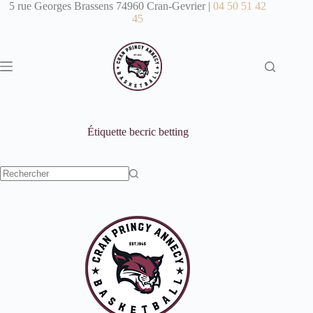
Passer
5 rue Georges Brassens 74960 Cran-Gevrier |
04 50 51 42
au
45
contenu
Étiquette
becric betting
Aucun
résultat