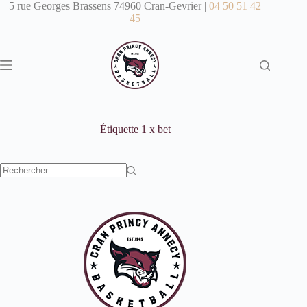
Passer
5 rue Georges Brassens 74960 Cran-Gevrier |
04 50 51 42
au
45
contenu
Étiquette
1 x bet
Aucun
résultat