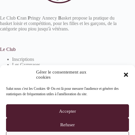
Le Club
C
ran
P
ringy Annecy
B
asket propose la pratique du
basket loisir et compétition, pour les filles et les garçons, de la
catégorie piou piou jusqu'à vétérans.
Le Club
Inscriptions
Les Gymnases
Devenir partenaire
Gérer le consentement aux
La boutique
cookies
Salut nous c'est les Cookies 🍪 On est là pour mesurer l'audience et générer des
statistiques de fréquentation utiles à l'amélioration du site.
Informations
Mentions Légales
Accepter
Politique de confidentialité
Politique de cookies (UE)
Refuser
Suivez-nous