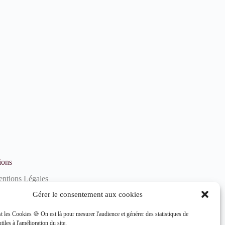
ions
ntions Légales
litique de confidentialité
Gérer le consentement aux cookies
litique de cookies (UE)
st les Cookies 🍪 On est là pour mesurer l'audience et générer des statistiques de
tiles à l'amélioration du site.