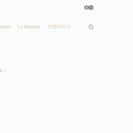
geants
La boutique
CONTACT
o. –