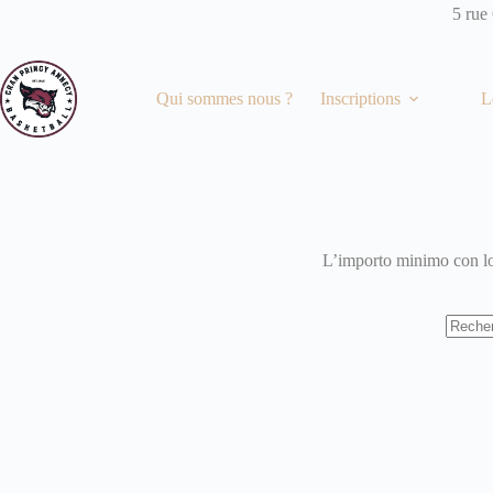
Passer
5 rue
au
contenu
Qui sommes nous ?
Inscriptions
L
L’importo minimo con lo 
Aucun
résulta