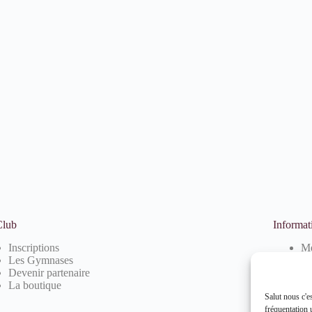
Club
Informat
Inscriptions
Me
Les Gymnases
Po
Devenir partenaire
Po
La boutique
Salut nous c'e
fréquentation u