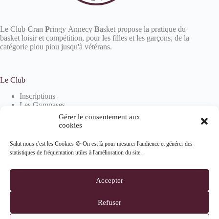
Le Club
C
ran
P
ringy Annecy
B
asket propose la pratique du
basket loisir et compétition, pour les filles et les garçons, de la
catégorie piou piou jusqu'à vétérans.
Le Club
Inscriptions
Les Gymnases
Devenir partenaire
Gérer le consentement aux
La boutique
cookies
Salut nous c'est les Cookies 🍪 On est là pour mesurer l'audience et générer des
statistiques de fréquentation utiles à l'amélioration du site.
Informations
Mentions Légales
Accepter
Politique de confidentialité
Politique de cookies (UE)
Refuser
Suivez-nous