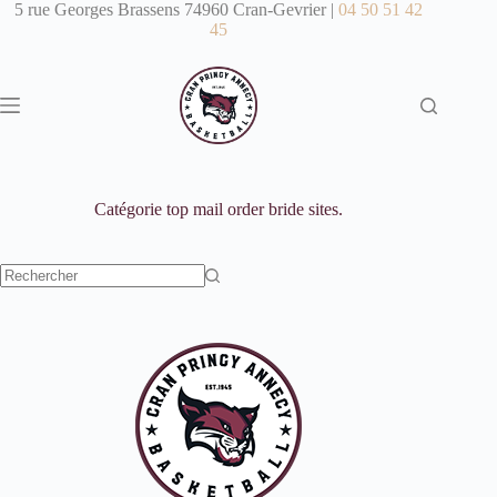
Passer
5 rue Georges Brassens 74960 Cran-Gevrier |
04 50 51 42
au
45
contenu
Catégorie
top mail order bride sites.
Aucun
résultat