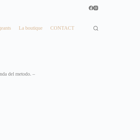
geants
La boutique
CONTACT
onda del metodo. –