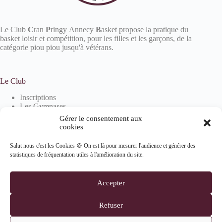
Le Club
C
ran
P
ringy Annecy
B
asket propose la pratique du
basket loisir et compétition, pour les filles et les garçons, de la
catégorie piou piou jusqu'à vétérans.
Le Club
Inscriptions
Les Gymnases
Devenir partenaire
Gérer le consentement aux
La boutique
cookies
Salut nous c'est les Cookies 🍪 On est là pour mesurer l'audience et générer des
statistiques de fréquentation utiles à l'amélioration du site.
Informations
Mentions Légales
Accepter
Politique de confidentialité
Politique de cookies (UE)
Refuser
Suivez-nous