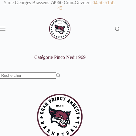
Passer
5 rue Georges Brassens 74960 Cran-Gevrier |
04 50 51 42
au
45
contenu
Catégorie
Pinco Nedir 969
Aucun
résultat