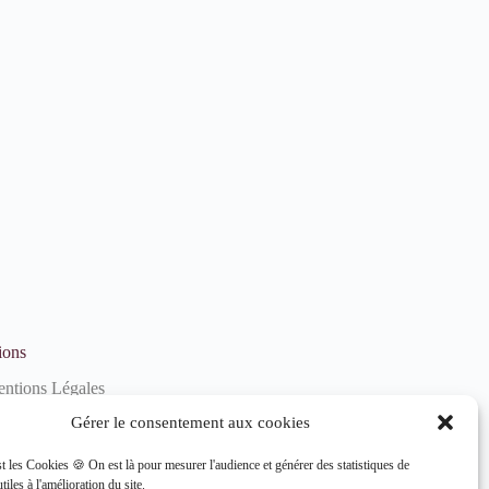
ions
ntions Légales
litique de confidentialité
Gérer le consentement aux cookies
litique de cookies (UE)
st les Cookies 🍪 On est là pour mesurer l'audience et générer des statistiques de
tiles à l'amélioration du site.