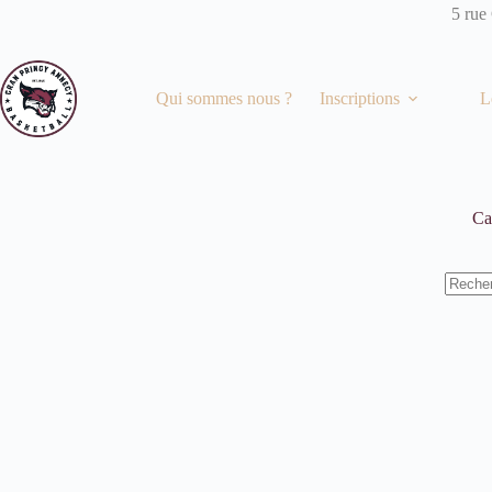
Passer
5 rue
au
contenu
Qui sommes nous ?
Inscriptions
L
Ca
Aucun
résulta