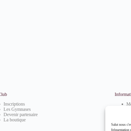
Club
Informat
Inscriptions
Me
Les Gymnases
Po
Devenir partenaire
Po
La boutique
Salut nous c'e
fréquentation u