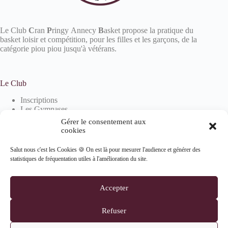
Le Club
C
ran
P
ringy Annecy
B
asket propose la pratique du
basket loisir et compétition, pour les filles et les garçons, de la
catégorie piou piou jusqu'à vétérans.
Le Club
Inscriptions
Les Gymnases
Devenir partenaire
Gérer le consentement aux
La boutique
cookies
Salut nous c'est les Cookies 🍪 On est là pour mesurer l'audience et générer des
statistiques de fréquentation utiles à l'amélioration du site.
Informations
Mentions Légales
Accepter
Politique de confidentialité
Politique de cookies (UE)
Refuser
Suivez-nous