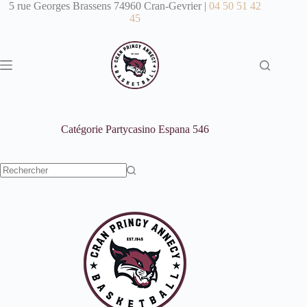
Passer
5 rue Georges Brassens 74960 Cran-Gevrier |
04 50 51 42
au
45
contenu
Catégorie
Partycasino Espana 546
Aucun
résultat