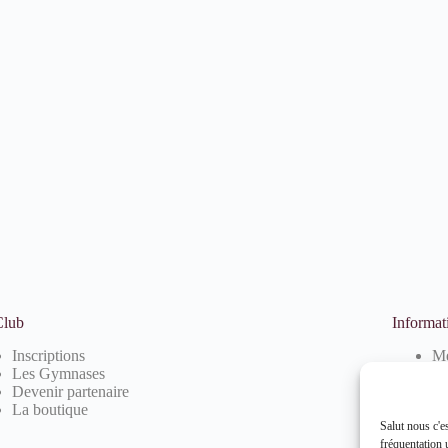
Club
Informat
Inscriptions
Me
Les Gymnases
Po
Devenir partenaire
Po
La boutique
Salut nous c'e
fréquentation u