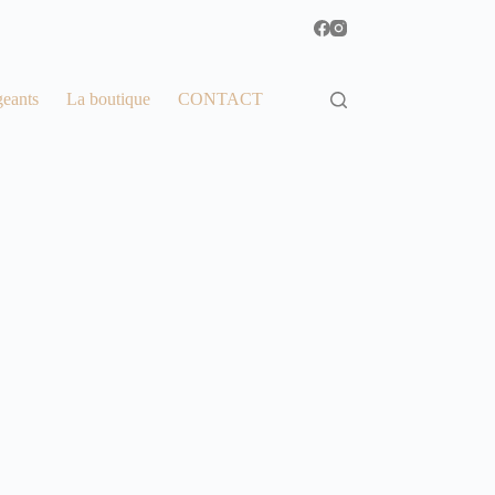
geants
La boutique
CONTACT