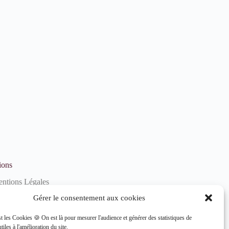
ions
ntions Légales
litique de confidentialité
Gérer le consentement aux cookies
litique de cookies (UE)
st les Cookies 🍪 On est là pour mesurer l'audience et générer des statistiques de
tiles à l'amélioration du site.