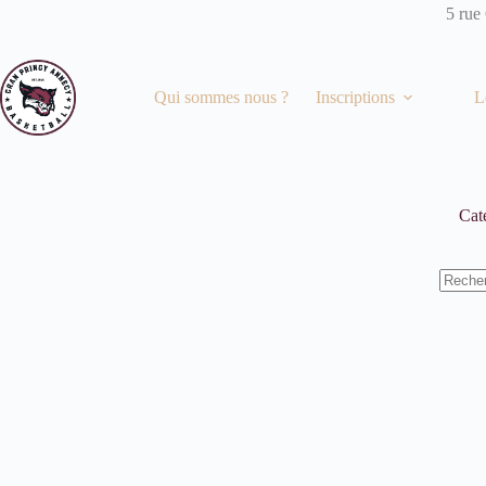
Passer
5 rue
au
contenu
Qui sommes nous ?
Inscriptions
L
Cat
Aucun
résulta