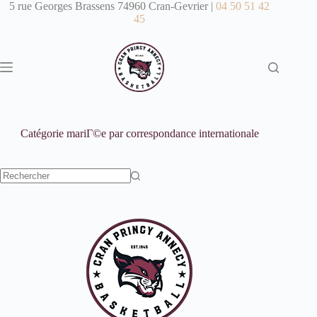
Passer
5 rue Georges Brassens 74960 Cran-Gevrier |
04 50 51 42
au
45
contenu
Catégorie
mariГ©e par correspondance internationale
Aucun
résultat