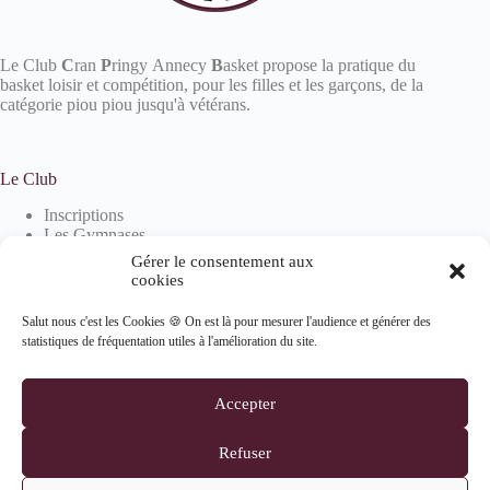
Le Club
C
ran
P
ringy Annecy
B
asket propose la pratique du
basket loisir et compétition, pour les filles et les garçons, de la
catégorie piou piou jusqu'à vétérans.
Le Club
Inscriptions
Les Gymnases
Devenir partenaire
Gérer le consentement aux
La boutique
cookies
Salut nous c'est les Cookies 🍪 On est là pour mesurer l'audience et générer des
statistiques de fréquentation utiles à l'amélioration du site.
Informations
Mentions Légales
Accepter
Politique de confidentialité
Politique de cookies (UE)
Refuser
Suivez-nous