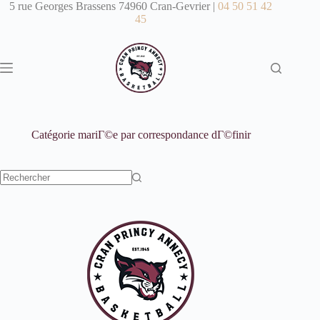
Passer
5 rue Georges Brassens 74960 Cran-Gevrier |
04 50 51 42
au
45
contenu
Catégorie
mariГ©e par correspondance dГ©finir
Aucun
résultat