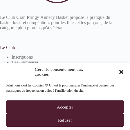
Le Club
C
ran
P
ringy Annecy
B
asket propose la pratique du
basket loisir et compétition, pour les filles et les garçons, de la
catégorie piou piou jusqu'à vétérans.
Le Club
Inscriptions
Les Gymnases
Devenir partenaire
Gérer le consentement aux
La boutique
cookies
Salut nous c'est les Cookies 🍪 On est là pour mesurer l'audience et générer des
statistiques de fréquentation utiles à l'amélioration du site.
Informations
Mentions Légales
Accepter
Politique de confidentialité
Politique de cookies (UE)
Refuser
Suivez-nous