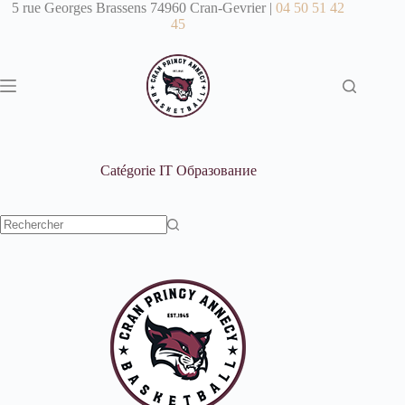
Passer
5 rue Georges Brassens 74960 Cran-Gevrier |
04 50 51 42
au
45
contenu
Catégorie
IT Образование
Aucun
résultat