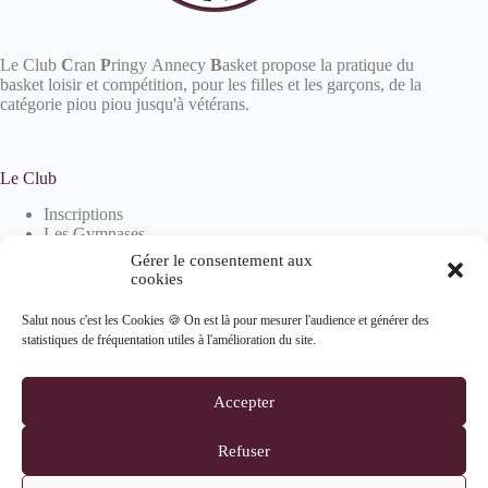
Le Club
C
ran
P
ringy Annecy
B
asket propose la pratique du
basket loisir et compétition, pour les filles et les garçons, de la
catégorie piou piou jusqu'à vétérans.
Le Club
Inscriptions
Les Gymnases
Devenir partenaire
Gérer le consentement aux
La boutique
cookies
Salut nous c'est les Cookies 🍪 On est là pour mesurer l'audience et générer des
statistiques de fréquentation utiles à l'amélioration du site.
Informations
Mentions Légales
Accepter
Politique de confidentialité
Politique de cookies (UE)
Refuser
Suivez-nous