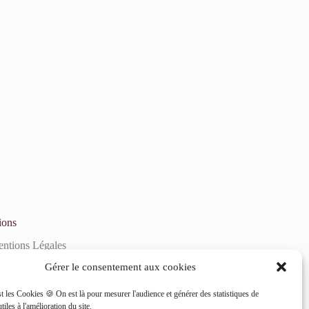
ions
ntions Légales
litique de confidentialité
Gérer le consentement aux cookies
litique de cookies (UE)
st les Cookies 🍪 On est là pour mesurer l'audience et générer des statistiques de
tiles à l'amélioration du site.