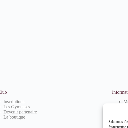
Club
Informat
Inscriptions
Me
Les Gymnases
Po
Devenir partenaire
Po
La boutique
Salut nous c'e
fréquentation u