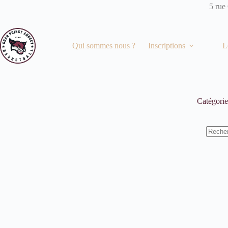
Passer
5 rue
au
contenu
Qui sommes nous ?
Inscriptions
L
Catégori
Aucun
résulta