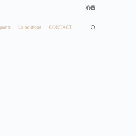
geants
La boutique
CONTACT