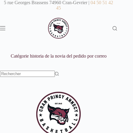
Passer
5 rue Georges Brassens 74960 Cran-Gevrier |
04 50 51 42
au
45
contenu
Catégorie
historia de la novia del pedido por correo
Aucun
résultat