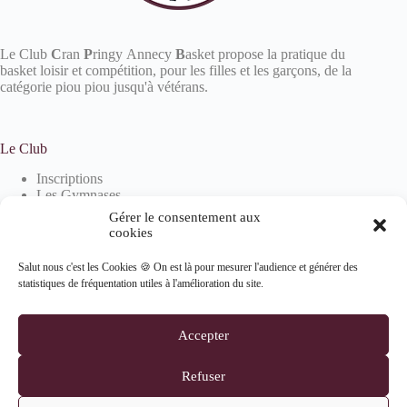
Le Club
C
ran
P
ringy Annecy
B
asket propose la pratique du
basket loisir et compétition, pour les filles et les garçons, de la
catégorie piou piou jusqu'à vétérans.
Le Club
Inscriptions
Les Gymnases
Devenir partenaire
Gérer le consentement aux
La boutique
cookies
Salut nous c'est les Cookies 🍪 On est là pour mesurer l'audience et générer des
statistiques de fréquentation utiles à l'amélioration du site.
Informations
Mentions Légales
Accepter
Politique de confidentialité
Politique de cookies (UE)
Refuser
Suivez-nous