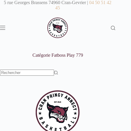
Passer
5 rue Georges Brassens 74960 Cran-Gevrier |
04 50 51 42
au
45
contenu
Catégorie
Fatboss Play 779
Aucun
résultat