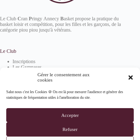
Le Club
C
ran
P
ringy Annecy
B
asket propose la pratique du
basket loisir et compétition, pour les filles et les garçons, de la
catégorie piou piou jusqu'à vétérans.
Le Club
Inscriptions
Les Gymnases
Devenir partenaire
Gérer le consentement aux
La boutique
cookies
Salut nous c'est les Cookies 🍪 On est là pour mesurer l'audience et générer des
statistiques de fréquentation utiles à l'amélioration du site.
Informations
Mentions Légales
Accepter
Politique de confidentialité
Politique de cookies (UE)
Refuser
Suivez-nous