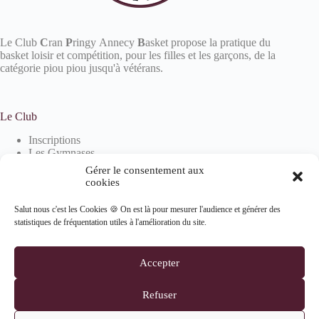
Le Club
C
ran
P
ringy Annecy
B
asket propose la pratique du
basket loisir et compétition, pour les filles et les garçons, de la
catégorie piou piou jusqu'à vétérans.
Le Club
Inscriptions
Les Gymnases
Devenir partenaire
Gérer le consentement aux
La boutique
cookies
Salut nous c'est les Cookies 🍪 On est là pour mesurer l'audience et générer des
statistiques de fréquentation utiles à l'amélioration du site.
Informations
Mentions Légales
Accepter
Politique de confidentialité
Politique de cookies (UE)
Refuser
Suivez-nous