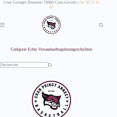
Passer
5 rue Georges Brassens 74960 Cran-Gevrier |
04 50 51 42
au
45
contenu
Catégorie
Echte Versandauftragsbrautgeschichten
Aucun
résultat