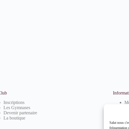
Club
Informat
Inscriptions
Me
Les Gymnases
Po
Devenir partenaire
Po
La boutique
Salut nous c'e
fréquentation u