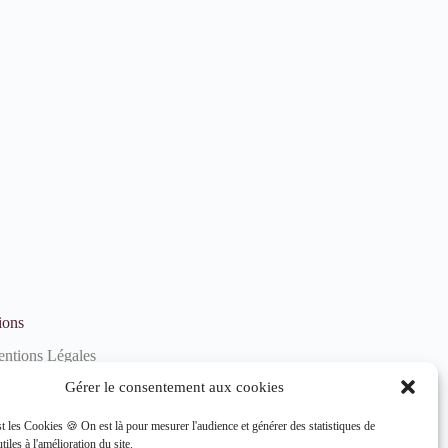
ions
ntions Légales
litique de confidentialité
Gérer le consentement aux cookies
litique de cookies (UE)
st les Cookies 🍪 On est là pour mesurer l'audience et générer des statistiques de
tiles à l'amélioration du site.