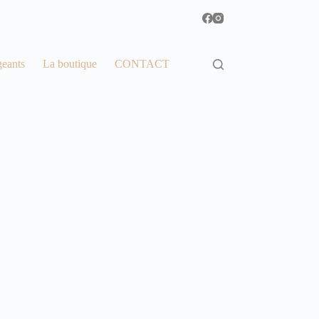
geants
La boutique
CONTACT