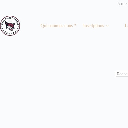
Passer
5 rue
au
contenu
Qui sommes nous ?
Inscriptions
L
Aucun
résulta