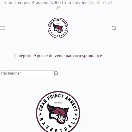
Passer
5 rue Georges Brassens 74960 Cran-Gevrier |
04 50 51 42
au
45
contenu
Catégorie
Agence de vente par correspondance
Aucun
résultat