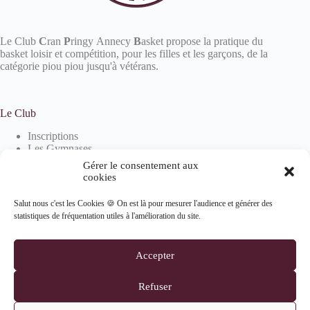
Le Club
C
ran
P
ringy Annecy
B
asket propose la pratique du
basket loisir et compétition, pour les filles et les garçons, de la
catégorie piou piou jusqu'à vétérans.
Le Club
Inscriptions
Les Gymnases
Devenir partenaire
Gérer le consentement aux
La boutique
cookies
Salut nous c'est les Cookies 🍪 On est là pour mesurer l'audience et générer des
statistiques de fréquentation utiles à l'amélioration du site.
Informations
Mentions Légales
Accepter
Politique de confidentialité
Politique de cookies (UE)
Refuser
Suivez-nous