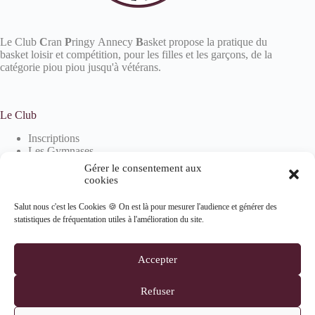
Le Club
C
ran
P
ringy Annecy
B
asket propose la pratique du
basket loisir et compétition, pour les filles et les garçons, de la
catégorie piou piou jusqu'à vétérans.
Le Club
Inscriptions
Les Gymnases
Devenir partenaire
Gérer le consentement aux
La boutique
cookies
Salut nous c'est les Cookies 🍪 On est là pour mesurer l'audience et générer des
statistiques de fréquentation utiles à l'amélioration du site.
Informations
Mentions Légales
Accepter
Politique de confidentialité
Politique de cookies (UE)
Refuser
Suivez-nous