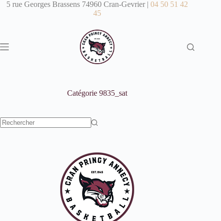
Passer
5 rue Georges Brassens 74960 Cran-Gevrier |
04 50 51 42
au
45
contenu
Catégorie
9835_sat
Aucun
résultat