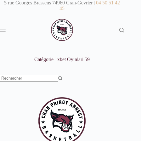
Passer
5 rue Georges Brassens 74960 Cran-Gevrier |
04 50 51 42
au
45
contenu
Catégorie
1xbet Oyinlari 59
Aucun
résultat