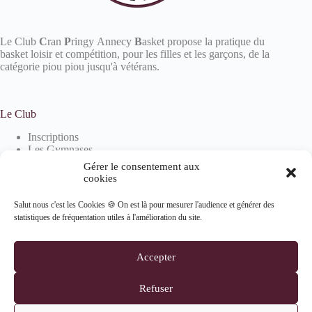
Le Club
C
ran
P
ringy Annecy
B
asket propose la pratique du
basket loisir et compétition, pour les filles et les garçons, de la
catégorie piou piou jusqu'à vétérans.
Le Club
Inscriptions
Les Gymnases
Devenir partenaire
Gérer le consentement aux
La boutique
cookies
Salut nous c'est les Cookies 🍪 On est là pour mesurer l'audience et générer des
statistiques de fréquentation utiles à l'amélioration du site.
Informations
Mentions Légales
Accepter
Politique de confidentialité
Politique de cookies (UE)
Refuser
Suivez-nous