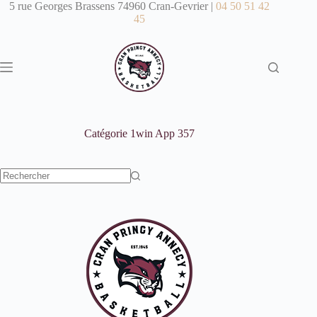
Passer
5 rue Georges Brassens 74960 Cran-Gevrier |
04 50 51 42
au
45
contenu
Catégorie
1win App 357
Aucun
résultat