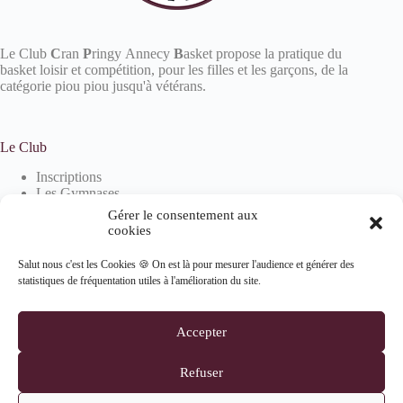
Le Club
C
ran
P
ringy Annecy
B
asket propose la pratique du
basket loisir et compétition, pour les filles et les garçons, de la
catégorie piou piou jusqu'à vétérans.
Le Club
Inscriptions
Les Gymnases
Devenir partenaire
Gérer le consentement aux
La boutique
cookies
Salut nous c'est les Cookies 🍪 On est là pour mesurer l'audience et générer des
statistiques de fréquentation utiles à l'amélioration du site.
Informations
Mentions Légales
Accepter
Politique de confidentialité
Politique de cookies (UE)
Refuser
Suivez-nous