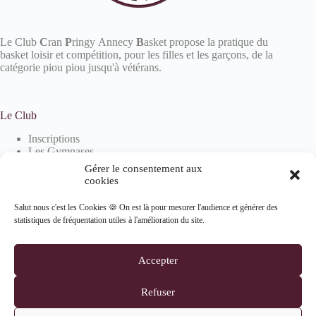
Le Club
C
ran
P
ringy Annecy
B
asket propose la pratique du
basket loisir et compétition, pour les filles et les garçons, de la
catégorie piou piou jusqu'à vétérans.
Le Club
Inscriptions
Les Gymnases
Devenir partenaire
Gérer le consentement aux
La boutique
cookies
Salut nous c'est les Cookies 🍪 On est là pour mesurer l'audience et générer des
statistiques de fréquentation utiles à l'amélioration du site.
Informations
Mentions Légales
Accepter
Politique de confidentialité
Politique de cookies (UE)
Refuser
Suivez-nous