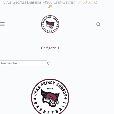
Passer
5 rue Georges Brassens 74960 Cran-Gevrier |
04 50 51 42
au
45
contenu
Catégorie
1
Aucun
résultat