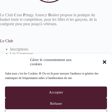
Le Club
C
ran
P
ringy Annecy
B
asket propose la pratique du
basket loisir et compétition, pour les filles et les garçons, de la
catégorie piou piou jusqu'à vétérans.
Le Club
Inscriptions
Les Gymnases
Devenir partenaire
Gérer le consentement aux
La boutique
cookies
Salut nous c'est les Cookies 🍪 On est là pour mesurer l'audience et générer des
statistiques de fréquentation utiles à l'amélioration du site.
Informations
Mentions Légales
Accepter
Politique de confidentialité
Politique de cookies (UE)
Refuser
Suivez-nous