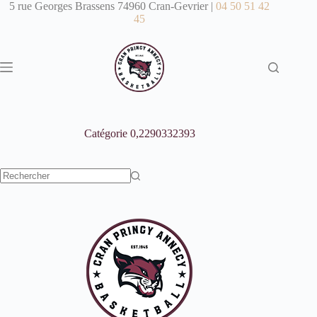
Passer
5 rue Georges Brassens 74960 Cran-Gevrier |
04 50 51 42
au
45
contenu
Catégorie
0,2290332393
Aucun
résultat